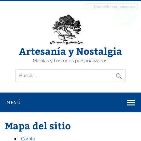
Saltar
al
Contacta con nosotras
contenido
Artesanía y Nostalgia
Makilas y bastones personalizados.
MENÚ
Mapa del sitio
Carrito